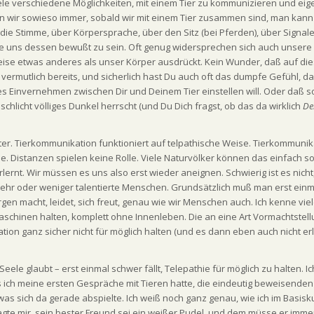
iele verschiedene Möglichkeiten, mit einem Tier zu kommunizieren und eige
 wir sowieso immer, sobald wir mit einem Tier zusammen sind, man kann
 die Stimme, über Körpersprache, über den Sitz (bei Pferden), über Signal
hne uns dessen bewußt zu sein. Oft genug widersprechen sich auch unsere
eise etwas anderes als unser Körper ausdrückt. Kein Wunder, daß auf die
vermutlich bereits, und sicherlich hast Du auch oft das dumpfe Gefühl, da
es Einvernehmen zwischen Dir und Deinem Tier einstellen will. Oder daß s
licht völliges Dunkel herrscht (und Du Dich fragst, ob das da wirklich
De
ter. Tierkommunikation funktioniert auf telpathische Weise. Tierkommunik
. Distanzen spielen keine Rolle. Viele Naturvölker können das einfach so
nt. Wir müssen es uns also erst wieder aneignen. Schwierig ist es nicht
 mehr oder weniger talentierte Menschen. Grundsätzlich muß man erst einm
rgen macht, leidet, sich freut, genau wie wir Menschen auch. Ich kenne vie
Maschinen halten, komplett ohne Innenleben. Die an eine Art Vormachtstel
n ganz sicher nicht für möglich halten (und es dann eben auch nicht er
eele glaubt – erst einmal schwer fällt, Telepathie für möglich zu halten. Ic
 ich meine ersten Gespräche mit Tieren hatte, die eindeutig beweisenden
was sich da gerade abspielte. Ich weiß noch ganz genau, wie ich im Basisk
gte mir, sein bester Freund sei ein weißer Pudel, und dem müsse er imme