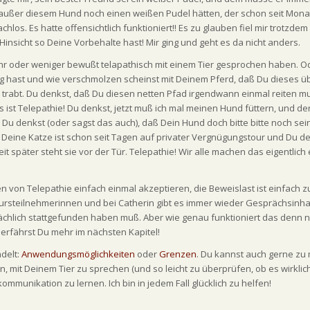
sie außer diesem Hund noch einen weißen Pudel hätten, der schon seit Mon
os. Es hatte offensichtlich funktioniert!! Es zu glauben fiel mir trotzdem
Hinsicht so Deine Vorbehalte hast! Mir ging und geht es da nicht anders.
ehr oder weniger bewußt telapathisch mit einem Tier gesprochen haben. O
g hast und wie verschmolzen scheinst mit Deinem Pferd, daß Du dieses ü
rabt. Du denkst, daß Du diesen netten Pfad irgendwann einmal reiten mu
 ist Telepathie! Du denkst, jetzt muß ich mal meinen Hund füttern, und de
Du denkst (oder sagst das auch), daß Dein Hund doch bitte bitte noch sei
 Deine Katze ist schon seit Tagen auf privater Vergnügungstour und Du de
später steht sie vor der Tür. Telepathie! Wir alle machen das eigentlich
 von Telepathie einfach einmal akzeptieren, die Beweislast ist einfach z
 Kursteilnehmerinnen und bei Catherin gibt es immer wieder Gesprächsinha
sächlich stattgefunden haben muß. Aber wie genau funktioniert das denn 
u erfährst Du mehr im nächsten Kapitel!
delt:
Anwendungsmöglichkeiten
oder
Grenzen
. Du kannst auch gerne zu 
n, mit Deinem Tier zu sprechen (und so leicht zu überprüfen, ob es wirklic
ommunikation zu lernen. Ich bin in jedem Fall glücklich zu helfen!