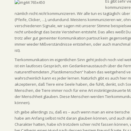
Es gibt sehr v
kommunizieren
nämlich nicht
nicht
kommunizieren. Wir alle tun es tagtäglich: über
(Pfeife, Clicker, …), undundund. Meistens kommunizieren wir, o
verschiedenen Signale, wir sagen mit unserer Stimme beispielsw
nicht unbedingt das beste Verstehen entsteht. Das alles weißt Du 
trotz aller gut gemeinter Kommunikation partout kein gegenseitig
immer wieder Mißverständnisse entstehen, oder auch manchmal sch
ist).
Tierkommunikation im eigentlichen Sinn geht jedoch noch viel wei
ist ein lautloses Gespräch, ein Gedankenaustausch über die Ferne
naturentfremdeten „Plastikmenschen“ haben das weitgehend verler
wahrscheinlich kann es jeder lernen. Natürlich gibt es auch hier
akzeptieren, daß Tiere eine Seele haben, die fühlt, denkt, sich So
Menschen, die Tiere immer noch für eine Art instinktgesteuerte 
der Menschheit glauben. Diese Menschen werden Tierkommunikatio
können).
Ich gebe allerdings zu, daß es – auch wenn man an eine tierische S
habe am Anfang selbst nicht daran glauben können, und auch als
Charakter hatten, habe ich trotzdem schier nicht fassen können, 
bei Catherin einen Hund nach dessen bestem Freund fragte. Er sa