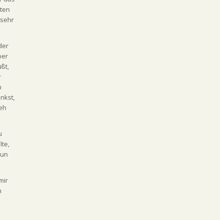
aten
 sehr
der
ber
ßt,
r
n
nkst,
 eh
u
lte,
nun
mir
h