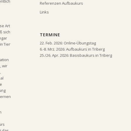
ntlich
Referenzen Aufbaukurs
Links
e
se Art
ß sich
TERMINE
ogar
22. Feb. 2026: Online-Übungstag
in
Tier
6.-8. Mrz. 2026: Aufbaukurs in Triberg
25./26. Apr. 2026: Basisbaukurs in Triberg
ation
, wir
,
al
le
lung
lernen
h
urs
r das