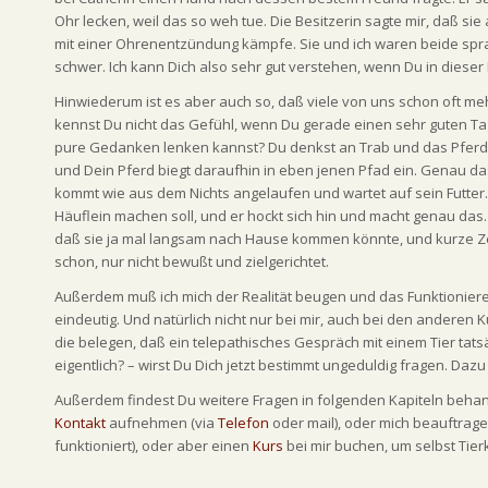
Ohr lecken, weil das so weh tue. Die Besitzerin sagte mir, daß 
mit einer Ohrenentzündung kämpfe. Sie und ich waren beide sprachl
schwer. Ich kann Dich also sehr gut verstehen, wenn Du in dieser 
Hinwiederum ist es aber auch so, daß viele von uns schon oft m
kennst Du nicht das Gefühl, wenn Du gerade einen sehr guten Ta
pure Gedanken lenken kannst? Du denkst an Trab und das Pferd t
und Dein Pferd biegt daraufhin in eben jenen Pfad ein. Genau das
kommt wie aus dem Nichts angelaufen und wartet auf sein Futter. 
Häuflein machen soll, und er hockt sich hin und macht genau das.
daß sie ja mal langsam nach Hause kommen könnte, und kurze Zeit 
schon, nur nicht bewußt und zielgerichtet.
Außerdem muß ich mich der Realität beugen und das Funktionieren
eindeutig. Und natürlich nicht nur bei mir, auch bei den anderen
die belegen, daß ein telepathisches Gespräch mit einem Tier tat
eigentlich? – wirst Du Dich jetzt bestimmt ungeduldig fragen. Daz
Außerdem findest Du weitere Fragen in folgenden Kapiteln behan
Kontakt
aufnehmen (via
Telefon
oder mail), oder mich beauftrage
funktioniert), oder aber einen
Kurs
bei mir buchen, um selbst Tierk